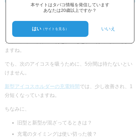
本サイトはタバコ情報を発信しています
あなたは20歳以上ですか？
約5分間
はい
いいえ
（サイトを見る）
チャージャー本体の90分と比べると、18分の1以上ですみ
ますね。
でも、次のアイコスを吸うために、5分間は待たないとい
けません。
新型アイコスホルダーの充電時間
では、少し改善され、1
分短くなっていますね。
ちなみに、
旧型と新型が混ざってるときは？
充電のタイミングは使い切った後？