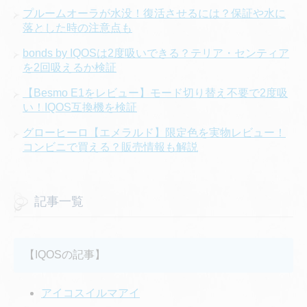
プルームオーラが水没！復活させるには？保証や水に
落とした時の注意点も
bonds by IQOSは2度吸いできる？テリア・センティア
を2回吸えるか検証
【Besmo E1をレビュー】モード切り替え不要で2度吸
い！IQOS互換機を検証
グローヒーロ【エメラルド】限定色を実物レビュー！
コンビニで買える？販売情報も解説
記事一覧
【IQOSの記事】
アイコスイルマアイ