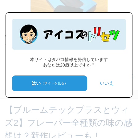
ウィズ2の評判は？ 悪い評判は少なめ ウィズ2の評価アン
ケートでは、悪い評判が一番少ない結果に。 アンケート
『プルームテック新型ウィズ2の評価は❓』 理由もコメン
本サイトはタバコ情報を発信しています
トいただけると、参考になりますm(_ _)・・・
あなたは20歳以上ですか？
続きを読む
はい
いいえ
（サイトを見る）
【プルームテックプラスとウィ
ズ2】フレーバー全種類の味の感
想は？新作レビューも！