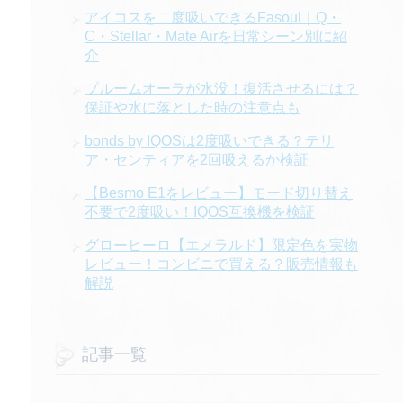
アイコスを二度吸いできるFasoul｜Q・
C・Stellar・Mate Airを日常シーン別に紹
介
プルームオーラが水没！復活させるには？
保証や水に落とした時の注意点も
bonds by IQOSは2度吸いできる？テリ
ア・センティアを2回吸えるか検証
【Besmo E1をレビュー】モード切り替え
不要で2度吸い！IQOS互換機を検証
グローヒーロ【エメラルド】限定色を実物
レビュー！コンビニで買える？販売情報も
解説
記事一覧