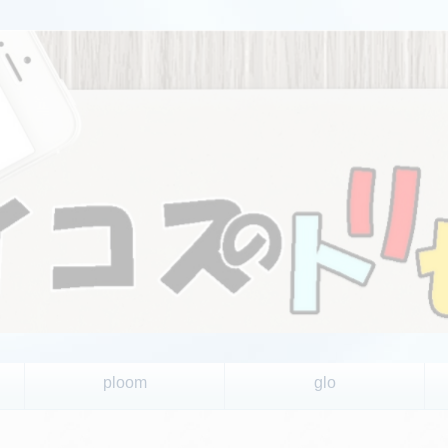
ploom
glo