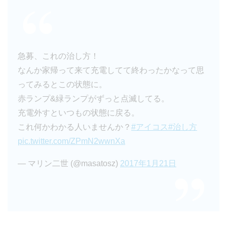
急募、これの治し方！
なんか家帰って来て充電してて終わったかなって思
ってみるとこの状態に。
赤ランプ&緑ランプがずっと点滅してる。
充電外すといつもの状態に戻る。
これ何かわかる人いませんか？
#アイコス
#治し方
pic.twitter.com/ZPmN2wwnXa
— マリン二世 (@masatosz)
2017年1月21日