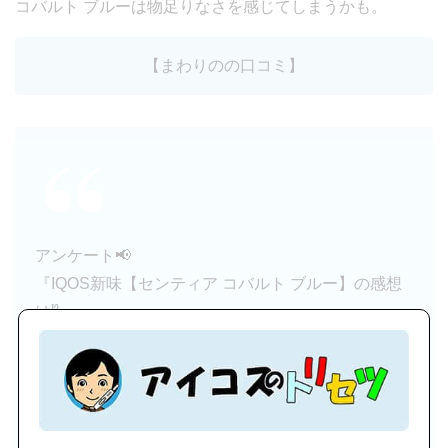
コバルト ブルーは物足りなさを感じてしまうかも。
【まわりのの口コミ】
アンケート📢
『IQOS新味【センティア コバルト ブルー】の感想
は⁉️』
— アイコスのトリセツ (@iqos_torisetu)
July 8, 2026