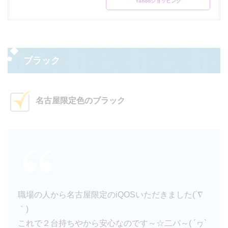
Yahooショッピング
ブラック
名古屋限定色のブラック
職場の人から名古屋限定のiQOSいただきました(´∇
｀)
これで２台持ちやから安心なのです～☆二パ～( ´ヮ`