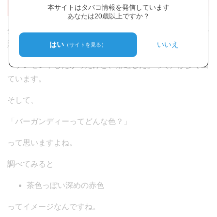
本サイトはタバコ情報を発信しています
あなたは20歳以上ですか？
公式サイトの「バレンタインキャンペーン」で、抽選での
販売。
はい
いいえ
（サイトを見る）
「プレゼントしたかったけど、落選した」って声が多く出
ています。
そして、
「バーガンディーってどんな色？」
って思いますよね。
調べてみると
茶色っぽい深めの赤色
ってイメージなんですね。