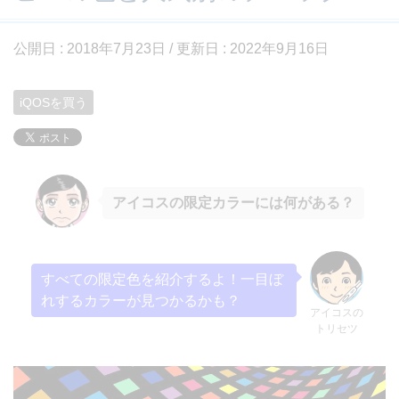
公開日 :
2018年7月23日
/ 更新日 :
2022年9月16日
iQOSを買う
アイコスの限定カラー
には何がある？
すべての限定色を紹介するよ！一目ぼ
れするカラーが見つかるかも？
アイコスの
トリセツ