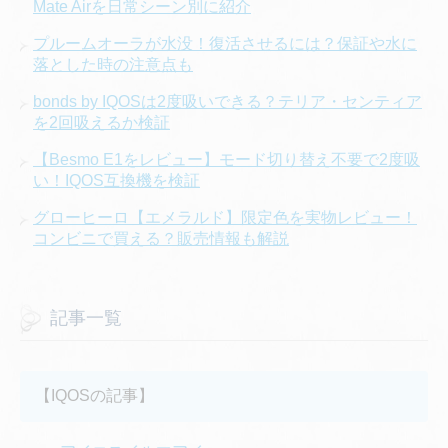
Mate Airを日常シーン別に紹介
プルームオーラが水没！復活させるには？保証や水に
落とした時の注意点も
bonds by IQOSは2度吸いできる？テリア・センティア
を2回吸えるか検証
【Besmo E1をレビュー】モード切り替え不要で2度吸
い！IQOS互換機を検証
グローヒーロ【エメラルド】限定色を実物レビュー！
コンビニで買える？販売情報も解説
記事一覧
【IQOSの記事】