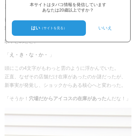
本サイトはタバコ情報を発信しています
異変を感じた店員さんが、今度は丁寧に教えてくれた。
あなたは20歳以上ですか？
衝撃の事実が発覚！
はい
いいえ
駅前店なので、駅前を念入りに探し回ったが、
（サイトを見る）
駅中とのこと。
「
え・き・な・か・
」
頭にこの4文字がもわっと雲のように浮かんでいた。
正直、なぜその店舗だけ在庫があったのか謎だったが、
新事実が発覚し、ショックからある核心へと変わった。
「そうか！
穴場だからアイコスの在庫があった
んだな！」