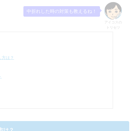
中折れした時の対策も教えるね！
アイコスの
トリセツ
し方は？
ト
方は？