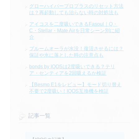
グローハイパープロプラスのリセット方法
は？再起動しても治らない時の対処法も
アイコスを二度吸いできるFasoul｜Q・
C・Stellar・Mate Airを日常シーン別に紹
介
プルームオーラが水没！復活させるには？
保証や水に落とした時の注意点も
bonds by IQOSは2度吸いできる？テリ
ア・センティアを2回吸えるか検証
【Besmo E1をレビュー】モード切り替え
不要で2度吸い！IQOS互換機を検証
記事一覧