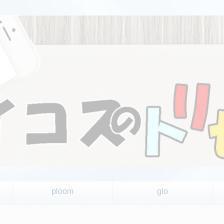
ploom
glo