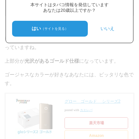
本サイトはタバコ情報を発信しています
あなたは20歳以上ですか？
「
ゴールド シリーズ2
」
はい
いいえ
（サイトを見る）
初期の金色(シャンパン・ゴールド)より、派手めの金にな
っていますね。
上部分が
光沢があるゴールド仕様
になっています。
ゴージャスなカラーが好きなあなたには、ピッタリな色で
す。
グロー ゴールド シリーズ2
posted with
カエレバ
楽天市場
Amazon