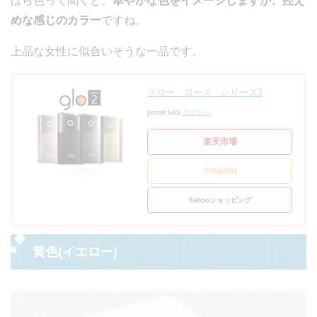
ばら色って聞くと、
華やかな色をイメージしますが、控え
めな感じのカラー
ですね。
上品な女性に似合いそうな一品です。
グロー ローズ シリーズ2
posted with
カエレバ
楽天市場
Amazon
Yahooショッピング
黄色(イエロー)