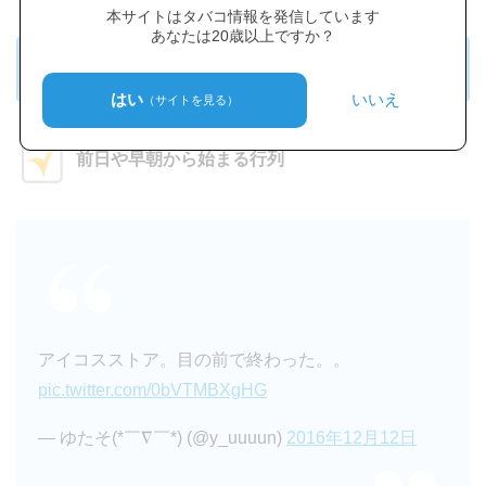
本サイトはタバコ情報を発信しています
あなたは20歳以上ですか？
アイコスストアの行列
はい
いいえ
（サイトを見る）
前日や早朝から始まる行列
アイコスストア。目の前で終わった。。
pic.twitter.com/0bVTMBXgHG
— ゆたそ(*￣∇￣*) (@y_uuuun)
2016年12月12日