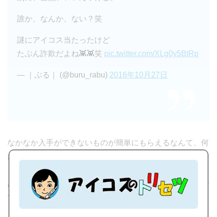
誰か、なんか、ない？笑
謎にアイコス当たったけど
たぶん詐欺だよね👾👾笑
pic.twitter.com/XLg0y5BtRp
— ｜ぶる｜ (@buru_rabu)
2016年10月27日
なかなか入手ができないものが簡単にもらえるなんて、何
かしらトラップがあるとしか思えないです。うまい話にの
っかると痛い目に合う気がします。しかし、本当なら大変
ありがたい話なのですが、確率は相当低いので、悔しいで
す。