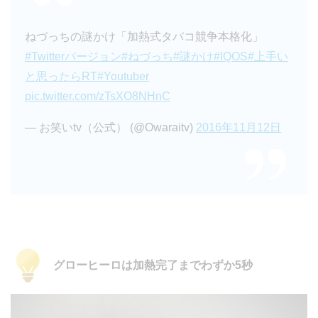
ねづっちの謎かけ「加熱式タバコ競争本格化」
#Twitterバージョン
#ねづっち
#謎かけ
#IQOS
#上手い
と思ったらRT
#Youtuber
pic.twitter.com/zTsXO8NHnC
— お笑いtv（公式） (@Owaraitv)
2016年11月12日
グローヒーロは加熱完了までわずか5秒