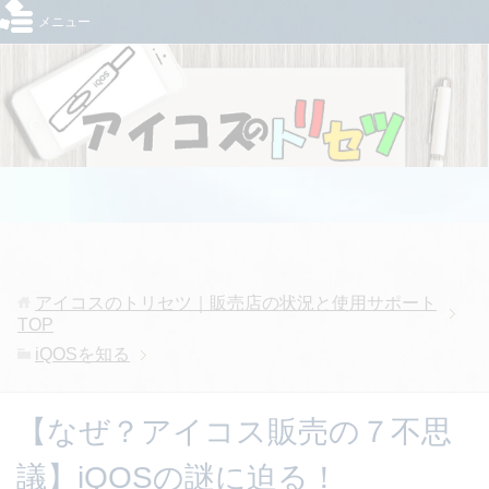
メニュー
アイコスのトリセツ｜販売店の状況と使用サポート
TOP
iQOSを知る
【なぜ？アイコス販売の７不思
議】iQOSの謎に迫る！