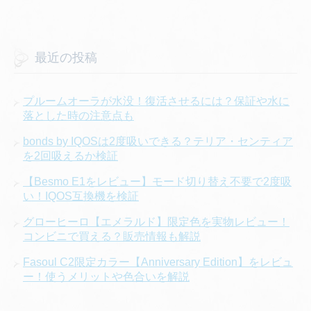
最近の投稿
プルームオーラが水没！復活させるには？保証や水に
落とした時の注意点も
bonds by IQOSは2度吸いできる？テリア・センティア
を2回吸えるか検証
【Besmo E1をレビュー】モード切り替え不要で2度吸
い！IQOS互換機を検証
グローヒーロ【エメラルド】限定色を実物レビュー！
コンビニで買える？販売情報も解説
Fasoul C2限定カラー【Anniversary Edition】をレビュ
ー！使うメリットや色合いを解説