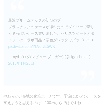
最近プルームテックの初期のプ
プラスチックのケースが壊れたのでダイソーで新し
く冬っぽいケース買いました。ハリスツイードとダ
イソーのコラボ商品？茶色がシックでグッド( ˘ω˘ )
pic.twitter.com/YLVoivE5WK
— nydブログ(レビュー ブロガー) (@cigalcholetc)
2018年1月25日
やわらかい布地の化粧ポーチです。季節によってケースを
変えようと思えるのは、100均ならではですね。