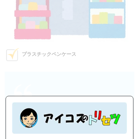
プラスチックペンケース
プルームテックの充電ｱﾀﾞﾌﾟﾀも持ち歩きたいから
100均でﾍﾟﾝｹｰｽ買ってきた(･∀･)
#プルームテック
pic.twitter.com/7MqQrpTOOh