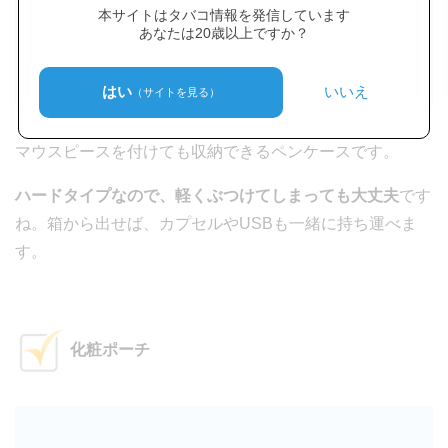
— 八雲 (@kyakumon)
2017年3月7日
本サイトはタバコ情報を発信しています
あなたは20歳以上ですか？
はい
いいえ
（サイトを見る）
マウスピースを付けても収納できるペンケースです。
ハードタイプなので、軽くぶつけてしまっても大丈夫
です
ね。箱から出せば、カプセルやUSBも一緒に持ち運べま
す。
化粧ポーチ